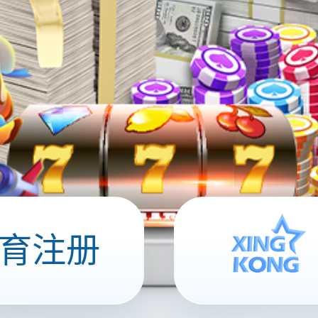
数据合规卓越平台
平台顺利通过 GDPR 与 ISO 多项认证，建立技术
安全新标准。
体育·米兰官方网站 · 版本更新历
我们记录每次进步，只为更稳定的赛事观看与数据服务。