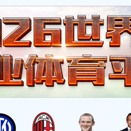
下载App
公司简介
体育
用户协议
受条款
注册、登录或使用米兰体育·米兰官方网站平台服务时，即表示已阅读
户规则
提供真实有效资料注册账户，并对账户操作行为负责，包括浏览、互
务内容
供米兰体育·米兰官方网站相关内容服务，包括赛事动态、数据查询