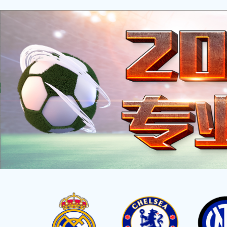
立即注册
协议目录
1. 接受条款
1. 接
2. 账户规则
用户在
3. 服务内容
4. 用户行为
5. 知识产权
2. 账
6. 服务终止
用户须
7. 免责声明
8. 法律适用
3. 服
9. 联系我们
平台提