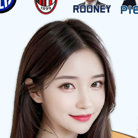
户行为
户发布违法信息、扰乱系统运行、侵犯他人权利或进行未授权营销行
识产权
所有内容归属平台或授权方所有，未经允许不得以任何形式使用或传
务终止
违反协议条款，平台有权中止或终止账户使用，且无需提前通知。
责声明
对因网络问题、第三方系统故障等引发的内容偏差或使用后果承担责