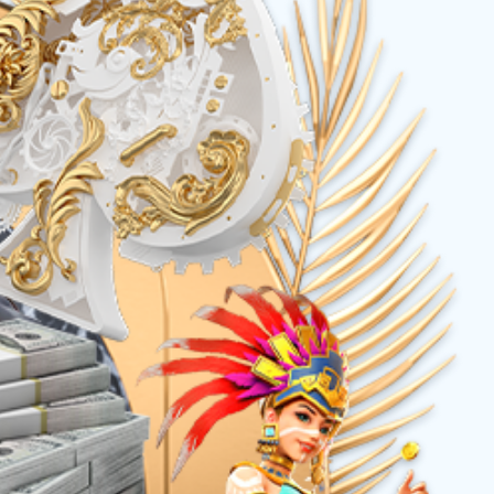
全性与观赛体验。