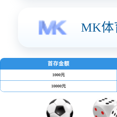
2019年6月18日 · v2.2.1
支持欧洲杯赛程展示。
提升老机型兼容性。
未来
推荐网站
ManBetX官方网站
开云手机入口官网
星空官网
开云体育
云开体育
开云网页版页面登录