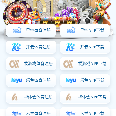
App Store 下载
Google Play 获取
米兰体育·米兰官方网站 App · 历史更新
记录
查看各版本新增与优化内容，持续完善使用体验
v6.3.0
发布于 2025年10月18日