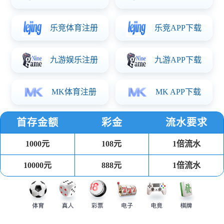
本次更新重点：
支持账号跨终端同步，收藏与浏览记录实时共享。
推荐系统升级，提升内容匹配精准度。
新增教学板块，提供米兰体育·米兰官方网站视频与图文指
引。
v6.2.0
发布于 2025年8月10日
界面优化与核心功能更新：
新增热门内容排行，助你快速关注重点赛事。
账户系统增加等级机制，成长路径更清晰。
夜间模式配色优化，浏览更舒适。