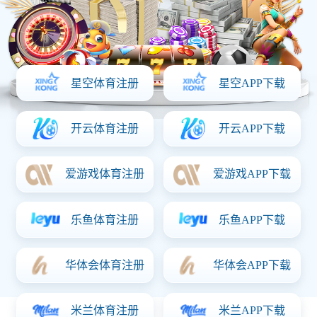
立即下载米兰体育·米兰官方网站APP